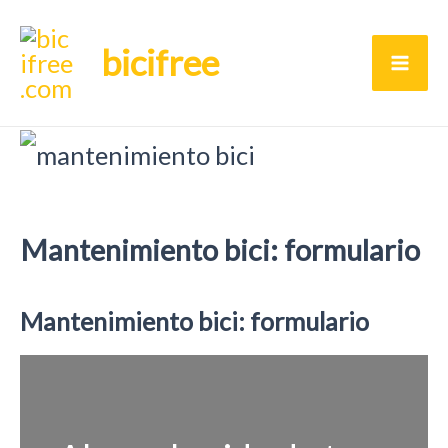
Ir
bicifree
al
Ma
contenido
Me
Mantenimiento bici: formulario
Mantenimiento bici: formulario