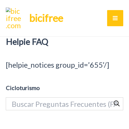
Ir
bicifree
al
Ma
contenido
Helpie FAQ
Me
[helpie_notices group_id=’655’/]
Cicloturismo