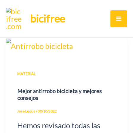
Ir
bicifree
al
Ma
contenido
Me
MATERIAL
Mejor antirrobo bicicleta y mejores
consejos
Jose Luque
/
30/10/2022
Hemos revisado todas las