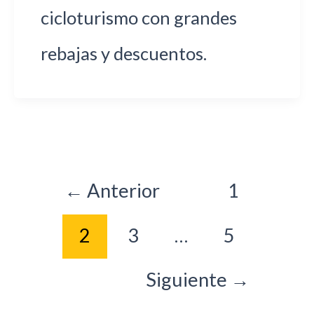
cicloturismo con grandes
rebajas y descuentos.
Paginación
←
Anterior
1
de
2
3
…
5
entradas
Siguiente
→