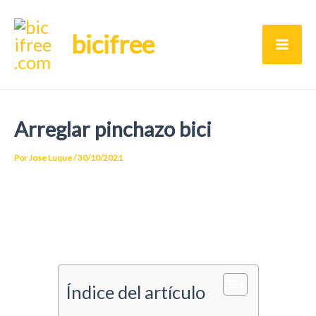
Ir
bicifree
al
Ma
contenido
Me
Arreglar pinchazo bici
Por
Jose Luque
/
30/10/2021
Arreglar pinchazo bici
Índice del artículo