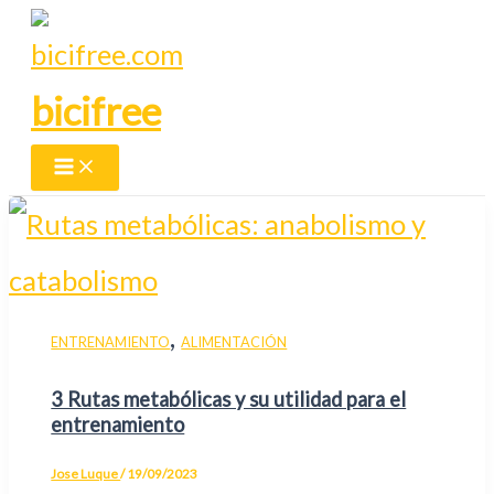
Ir
al
bicifree
contenido
Main
Menu
,
ENTRENAMIENTO
ALIMENTACIÓN
3 Rutas metabólicas y su utilidad para el
entrenamiento
Jose Luque
/
19/09/2023