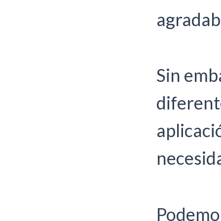
agradabl
Sin emba
diferent
aplicaci
necesid
Podemos 