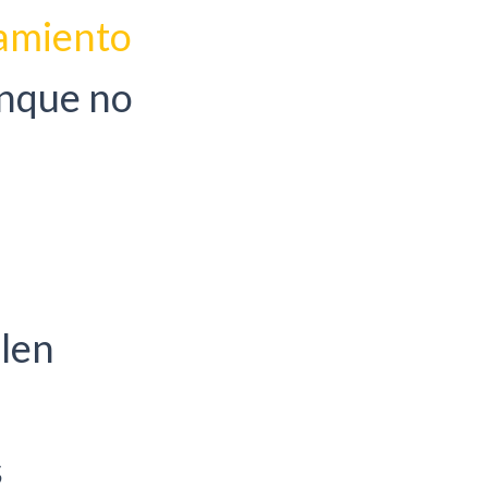
amiento
unque no
elen
s