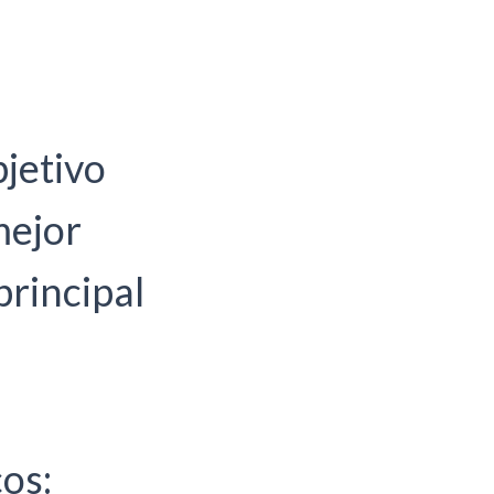
bjetivo
mejor
principal
cos: