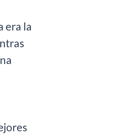
 era la
ntras
una
ejores