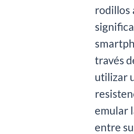
rodillos
signific
smartph
través d
utilizar
resiste
emular l
entre su