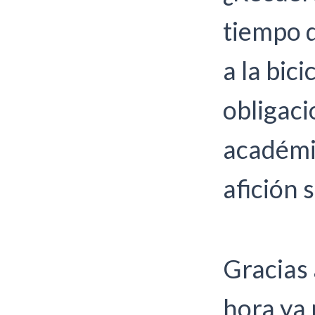
tiempo d
a la bic
obligaci
académic
afición 
Gracias 
hora ya