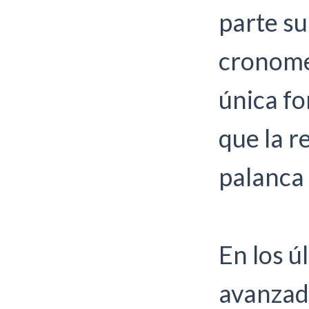
parte s
cronomet
única f
que la r
palanca 
En los ú
avanzado