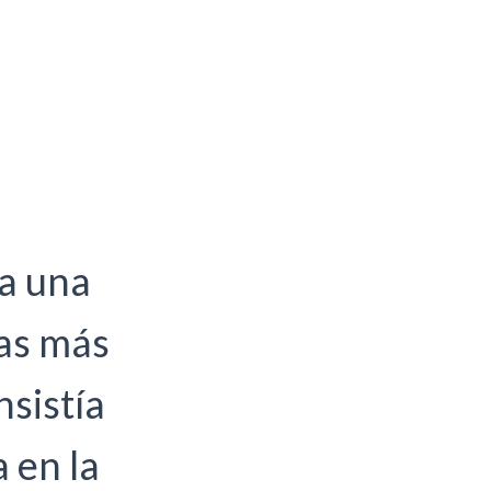
ra una
tas más
nsistía
a en la