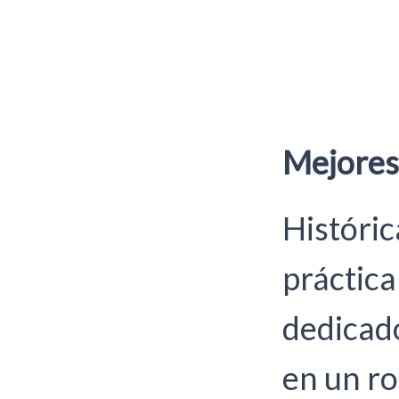
Mejores 
Históric
práctica
dedicado
en un ro