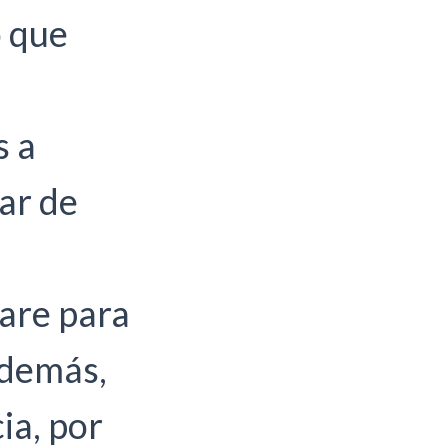
o que
s a
ar de
are para
Además,
ia, por