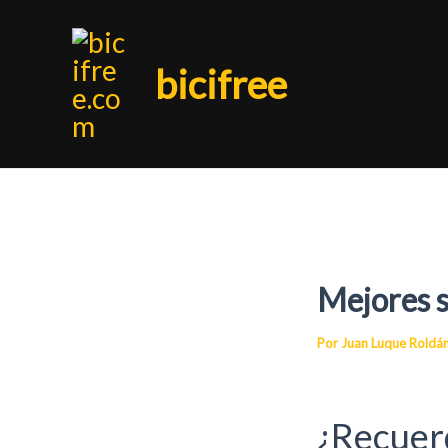
Ir
bicifree
al
contenido
Mejores s
Por
Juan Luque Roldá
¿Recuer