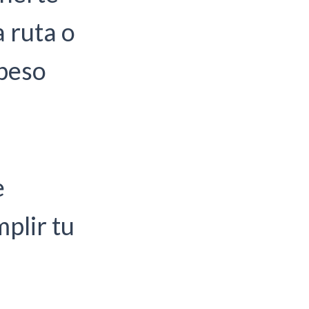
 ruta o
peso
e
plir tu