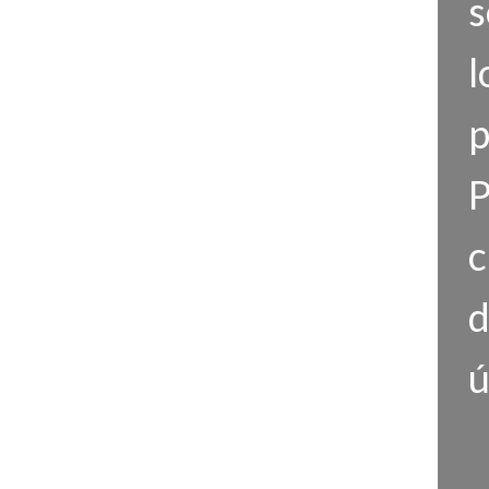
s
l
p
P
c
d
ú