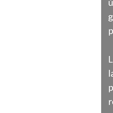
ú
g
p
L
l
p
r