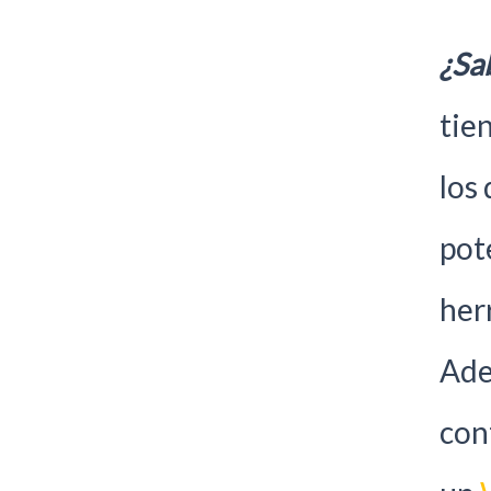
¿Sab
tie
los
pot
her
Ade
con