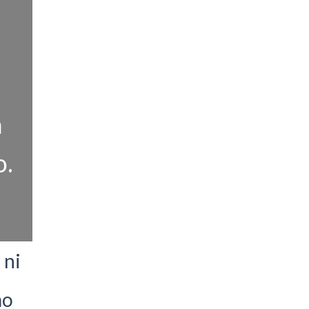
a
o.
 ni
mo