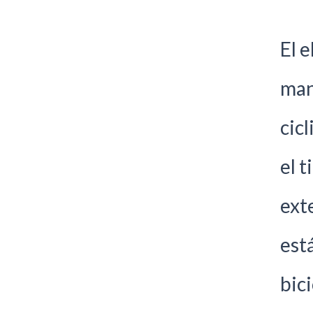
El 
man
cic
el 
ext
est
bici