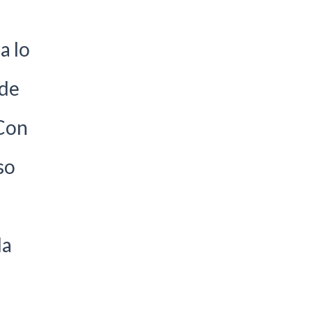
a lo
 de
 Con
so
la