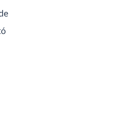
 de
tó