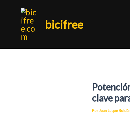
Ir
bicifree
al
contenido
Potencióm
clave par
Por
Juan Luque Roldá