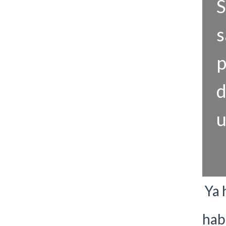
S
s
p
d
u
Ya 
hab