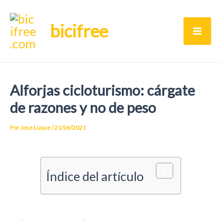
Ir
bicifree
al
Ma
contenido
Me
Alforjas cicloturismo: cárgate
de razones y no de peso
Por
Jose Luque
/
21/06/2021
Índice del artículo